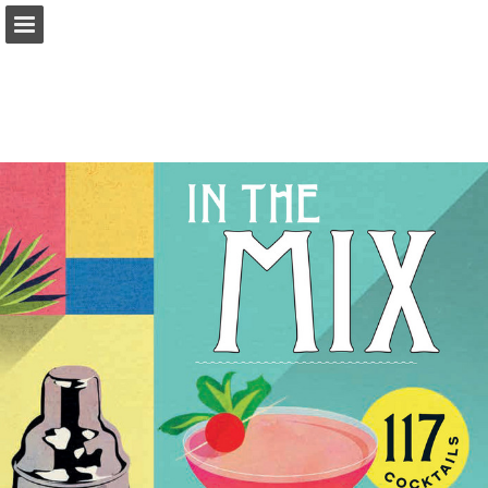
mitra.nl
Pagina overzicht
Volledig scherm
Download PDF